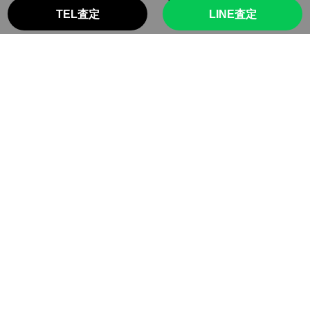
TEL査定
LINE査定
ALPHA
ALPHA
買取日 2024年8月18日
買取日 2024年8月7日
￥6,000
￥4,000
買取価格
買取価格
投
1
2
…
5
次へ
稿
ナ
ビ
ゲ
今すぐ品物を無料査定する
ー
シ
ョ
TEL査定
ン